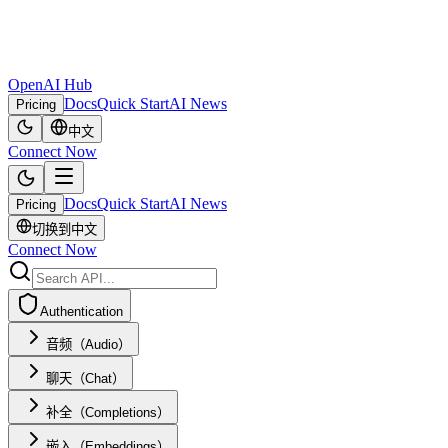
OpenAI Hub
Docs
Quick Start
AI News
Pricing
中文
Connect Now
Docs
Quick Start
AI News
Pricing
切换到中文
Connect Now
Authentication
音频（Audio）
聊天（Chat）
补全（Completions）
嵌入（Embeddings）