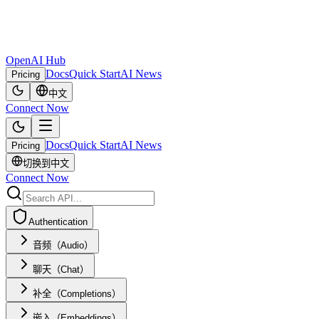
OpenAI Hub
Docs
Quick Start
AI News
Pricing
中文
Connect Now
Docs
Quick Start
AI News
Pricing
切换到中文
Connect Now
Authentication
音频（Audio）
聊天（Chat）
补全（Completions）
嵌入（Embeddings）