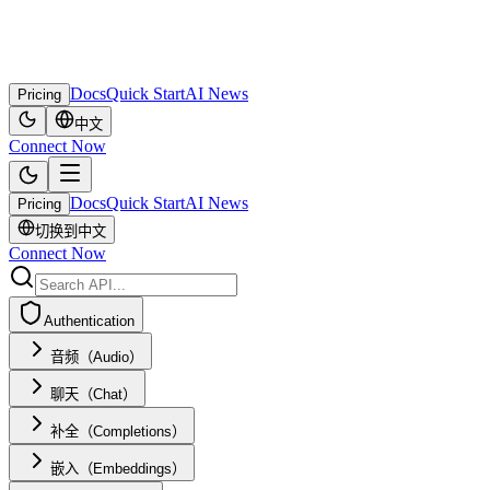
Docs
Quick Start
AI News
Pricing
中文
Connect Now
Docs
Quick Start
AI News
Pricing
切换到中文
Connect Now
Authentication
音频（Audio）
聊天（Chat）
补全（Completions）
嵌入（Embeddings）