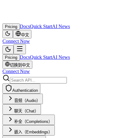
Docs
Quick Start
AI News
Pricing
中文
Connect Now
Docs
Quick Start
AI News
Pricing
切换到中文
Connect Now
Authentication
音频（Audio）
聊天（Chat）
补全（Completions）
嵌入（Embeddings）