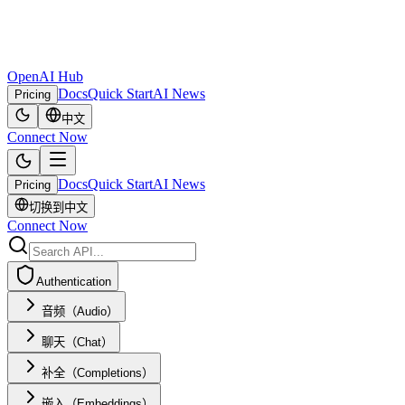
OpenAI Hub
Docs
Quick Start
AI News
Pricing
中文
Connect Now
Docs
Quick Start
AI News
Pricing
切换到中文
Connect Now
Authentication
音频（Audio）
聊天（Chat）
补全（Completions）
嵌入（Embeddings）