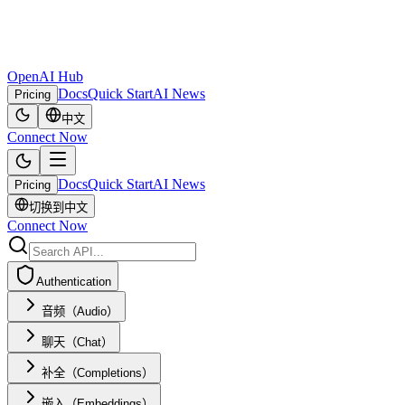
OpenAI Hub
Docs
Quick Start
AI News
Pricing
中文
Connect Now
Docs
Quick Start
AI News
Pricing
切换到中文
Connect Now
Authentication
音频（Audio）
聊天（Chat）
补全（Completions）
嵌入（Embeddings）