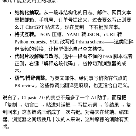
举几个能立刻用上的场景：
结构化抽取
。从一段非结构化的日志、邮件、网页文本
里把邮箱、手机号、订单号提出来，过去要么写正则要
么开 ChatGPT 贴进去，现在复制一下右键就完事。
格式互转
。JSON 压缩、YAML 转 JSON、cURL 转
Python requests、SQL 改写成 Prisma schema——这类琐碎
但高频的转换，让模型做比自己查文档快。
代码片段解释与改写
。选中一段看不懂的 bash 脚本或者
正则，右键「解释这段代码」，省掉切到浏览器的成
本。
语气/措辞调整
。写英文邮件、给同事写稍微客气点的
PR review，这些微调比翻译更麻烦，也更适合自定义。
说白了，Clipaste 2.0 的卖点不是多了一个 AI 助手，而是把
「复制 → 切窗口 → 贴进对话框 → 写提示词 → 等结果 → 复
制回来」这条链路压缩成了一次右键。对每天在终端、编辑
器、浏览器之间切换几十次的人来说，这种摩擦的消除有实
感。