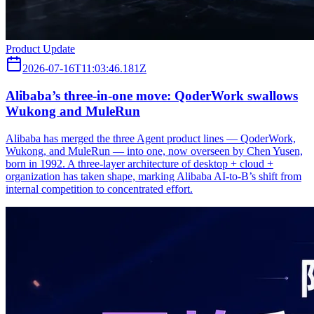
Product Update
2026-07-16T11:03:46.181Z
Alibaba’s three‑in‑one move: QoderWork swallows
Wukong and MuleRun
Alibaba has merged the three Agent product lines — QoderWork,
Wukong, and MuleRun — into one, now overseen by Chen Yusen,
born in 1992. A three-layer architecture of desktop + cloud +
organization has taken shape, marking Alibaba AI-to-B’s shift from
internal competition to concentrated effort.