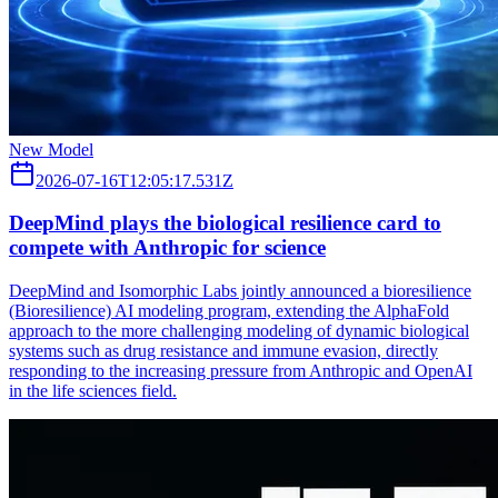
New Model
2026-07-16T12:05:17.531Z
DeepMind plays the biological resilience card to
compete with Anthropic for science
DeepMind and Isomorphic Labs jointly announced a bioresilience
(Bioresilience) AI modeling program, extending the AlphaFold
approach to the more challenging modeling of dynamic biological
systems such as drug resistance and immune evasion, directly
responding to the increasing pressure from Anthropic and OpenAI
in the life sciences field.