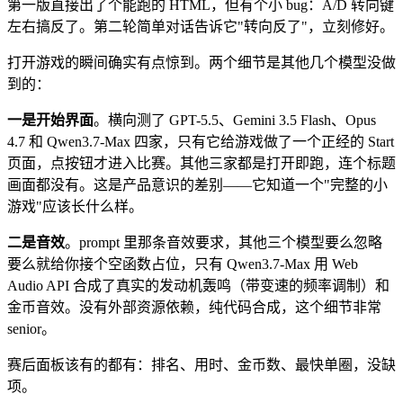
第一版直接出了个能跑的 HTML，但有个小 bug：A/D 转向键
左右搞反了。第二轮简单对话告诉它"转向反了"，立刻修好。
打开游戏的瞬间确实有点惊到。两个细节是其他几个模型没做
到的：
一是开始界面
。横向测了 GPT-5.5、Gemini 3.5 Flash、Opus
4.7 和 Qwen3.7-Max 四家，只有它给游戏做了一个正经的 Start
页面，点按钮才进入比赛。其他三家都是打开即跑，连个标题
画面都没有。这是产品意识的差别——它知道一个"完整的小
游戏"应该长什么样。
二是音效
。prompt 里那条音效要求，其他三个模型要么忽略
要么就给你接个空函数占位，只有 Qwen3.7-Max 用 Web
Audio API 合成了真实的发动机轰鸣（带变速的频率调制）和
金币音效。没有外部资源依赖，纯代码合成，这个细节非常
senior。
赛后面板该有的都有：排名、用时、金币数、最快单圈，没缺
项。