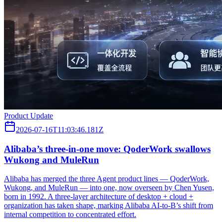
Product Update
2026-07-16T11:03:46.181Z
Alibaba’s three‑in‑one move: QoderWork swallows
Wukong and MuleRun
Alibaba has merged the three Agent product lines — QoderWork,
Wukong, and MuleRun — into one, now overseen by Chen Yusen,
born in 1992. A three-layer architecture of desktop + cloud +
organization has taken shape, marking Alibaba AI-to-B’s shift from
internal competition to concentrated effort.