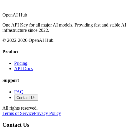
OpenAI Hub
One API Key for all major AI models. Providing fast and stable AI
infrastructure since 2022.
© 2022-
2026
OpenAI Hub.
Product
Pricing
API Docs
Support
FAQ
Contact Us
All rights reserved.
Terms of Service
Privacy Policy
Contact Us