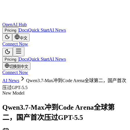
OpenAI Hub
Docs
Quick Start
AI News
Pricing
中文
Connect Now
Docs
Quick Start
AI News
Pricing
切换到中文
Connect Now
AI News
Qwen3.7-Max冲到Code Arena全球第二，国产首次
压过GPT-5.5
New Model
Qwen3.7-Max冲到Code Arena全球第
二，国产首次压过GPT-5.5