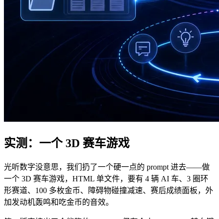
实测：一个 3D 赛车游戏
光听数字没意思，我们扔了一个硬一点的 prompt 进去——做
一个 3D 赛车游戏，HTML 单文件，要有 4 辆 AI 车、3 圈环
形赛道、100 多枚金币、障碍物碰撞减速、赛后成绩面板，外
加发动机轰鸣和吃金币的音效。