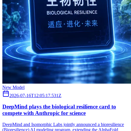
New Model
2026-07-16T12:05:17.531Z
DeepMind plays the biological resilience card to
compete with Anthropic for science
DeepMind and Isomorphic Labs jointly announced a bioresilience
(Bioresilience) AI modeling program, extending the AlphaFold